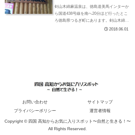
剣山木綿麻温泉は、徳島道美馬インターか
ら国道438号線を南へ20分ほど行ったとこ
ろ徳島県つるぎ町にあります。剣山木綿麻
温泉は弘法大師が「この水は薬になる」と
2018.06.01
言い残したといわれることからお大師水と
も呼ばれている温泉です。徳島県つるぎ町
にある剣...
お問い合わせ
サイトマップ
プライバシーポリシー
運営者情報
Copyright © 四国 高知からお気に入りスポット〜自然と生きる！〜
All Rights Reserved.