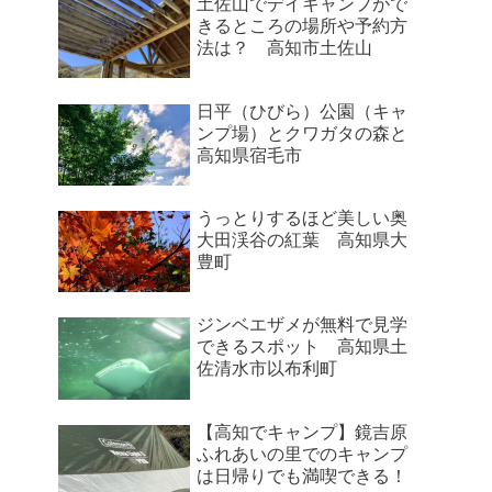
土佐山でデイキャンプがで
きるところの場所や予約方
法は？ 高知市土佐山
日平（ひびら）公園（キャ
ンプ場）とクワガタの森と
高知県宿毛市
うっとりするほど美しい奥
大田渓谷の紅葉 高知県大
豊町
ジンベエザメが無料で見学
できるスポット 高知県土
佐清水市以布利町
【高知でキャンプ】鏡吉原
ふれあいの里でのキャンプ
は日帰りでも満喫できる！