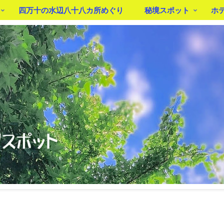
四万十の水辺八十八カ所めぐり
秘境スポット
ホ