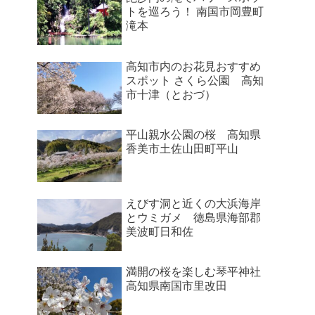
トを巡ろう！ 南国市岡豊町
滝本
高知市内のお花見おすすめ
スポット さくら公園 高知
市十津（とおづ）
平山親水公園の桜 高知県
香美市土佐山田町平山
えびす洞と近くの大浜海岸
とウミガメ 徳島県海部郡
美波町日和佐
満開の桜を楽しむ琴平神社
高知県南国市里改田